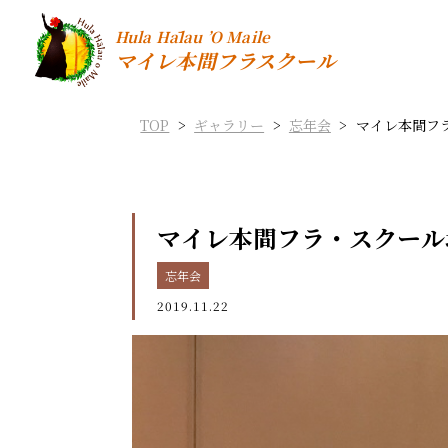
Hula Hālau ’O Maile
マイレ本間フラスクール
TOP
>
ギャラリー
>
忘年会
>
マイレ本間フラ
マイレ本間フラ・スクール北
忘年会
2019.11.22