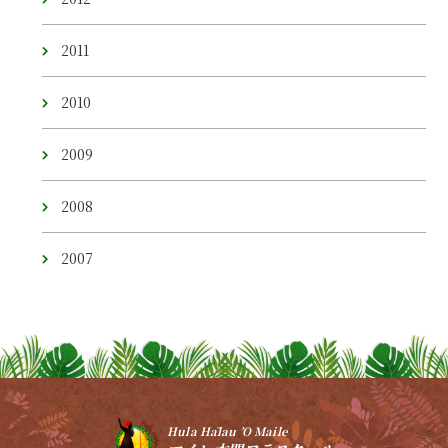
2011
2010
2009
2008
2007
Hula Hālau ’O Maile