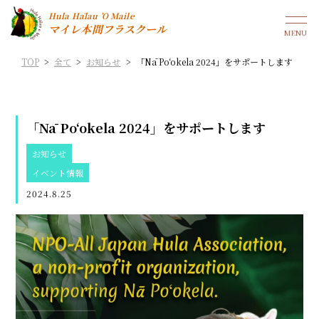
Hula Hālau ’O Maile
マイレ本間フラスクール
TOP
>
全て
>
お知らせ
>
「Nā Poʻokela 2024」をサポートします
「Nā Poʻokela 2024」をサポートします
お知らせ
イベント情報
2024.8.25